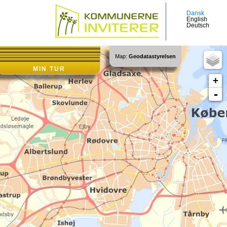
Dansk
Senest tilføjet:
English
VIS ALLE
|
Login
Deutsch
Map:
Geodatastyrelsen
MIN TUR
+
-