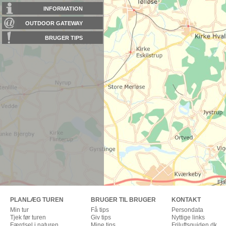
INFORMATION
OUTDOOR GATEWAY
BRUGER TIPS
PLANLÆG TUREN
BRUGER TIL BRUGER
KONTAKT
Min tur
Få tips
Persondata
Tjek før turen
Giv tips
Nyttige links
Færdsel i naturen
Mine tips
Friluftsguiden.dk