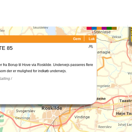
Gem
Luk
E 85
er fra Borup til Hove via Roskilde. Undervejs passeres flere
esom der er mulighed for indkøb undervejs.
alling /