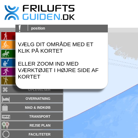
position
+
VANDRING
-
VÆLG DIT OMRÅDE MED ET
CYKLING
KLIK PÅ KORTET
RIDNING
ELLER ZOOM IND MED
SEJLADS
VÆRKTØJET I HØJRE SIDE AF
MOTION
KORTET
TEMA
OPLEVELSER
OVERNATNING
MAD & INDKØB
TRANSPORT
REJSE PLAN
FACILITETER