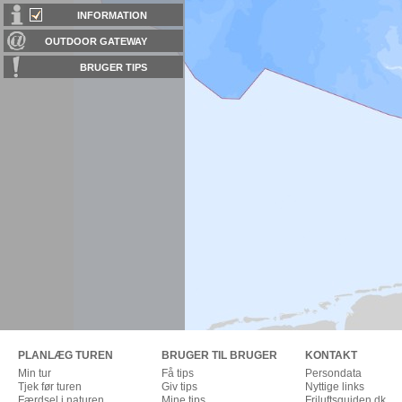
INFORMATION
OUTDOOR GATEWAY
BRUGER TIPS
PLANLÆG TUREN
BRUGER TIL BRUGER
KONTAKT
Min tur
Få tips
Persondata
Tjek før turen
Giv tips
Nyttige links
Færdsel i naturen
Mine tips
Friluftsguiden.dk