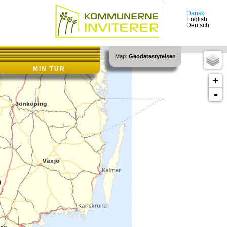
Dansk
Senest tilføjet:
English
VIS ALLE
|
Login
Deutsch
Map:
Geodatastyrelsen
MIN TUR
+
-