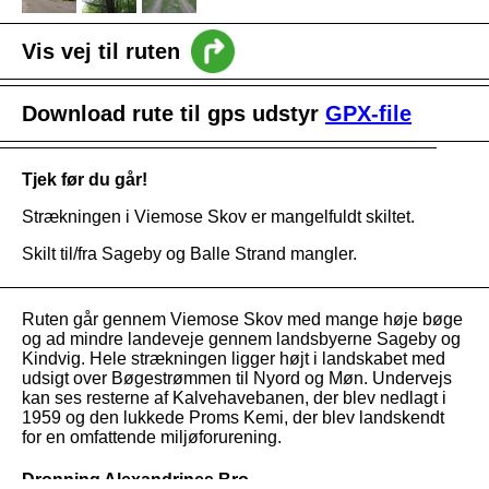
Vis vej til ruten
intro
Download rute til gps udstyr
GPX-file
Nyheder
Vejledning
Tjek før du går!
Strækningen i Viemose Skov er mangelfuldt skiltet.
Skilt til/fra Sageby og Balle Strand mangler.
Ruten går gennem Viemose Skov med mange høje bøge
og ad mindre landeveje gennem landsbyerne Sageby og
Kindvig. Hele strækningen ligger højt i landskabet med
udsigt over Bøgestrømmen til Nyord og Møn. Undervejs
kan ses resterne af Kalvehavebanen, der blev nedlagt i
1959 og den lukkede Proms Kemi, der blev landskendt
for en omfattende miljøforurening.
Dronning Alexandrines Bro