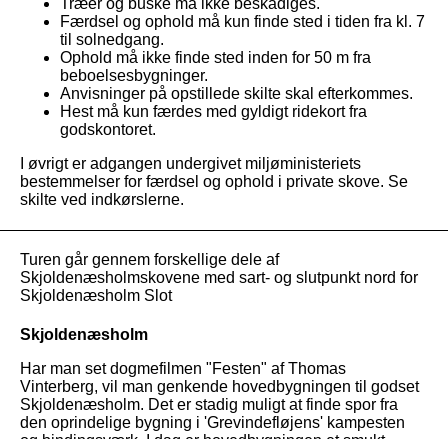
Træer og buske må ikke beskadiges.
Færdsel og ophold må kun finde sted i tiden fra kl. 7
til solnedgang.
intro
Ophold må ikke finde sted inden for 50 m fra
beboelsesbygninger.
Anvisninger på opstillede skilte skal efterkommes.
Nyheder
Hest må kun færdes med gyldigt ridekort fra
godskontoret.
Vejledning
I øvrigt er adgangen undergivet miljøministeriets
bestemmelser for færdsel og ophold i private skove. Se
skilte ved indkørslerne.
Turen går gennem forskellige dele af
Skjoldenæsholmskovene med sart- og slutpunkt nord for
Skjoldenæsholm Slot
Skjoldenæsholm
Har man set dogmefilmen "Festen" af Thomas
Vinterberg, vil man genkende hovedbygningen til godset
Skjoldenæsholm. Det er stadig muligt at finde spor fra
den oprindelige bygning i 'Grevindefløjens' kampesten
og bindingsværk. I dag er hovedbygningen et smukt