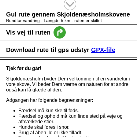
Tekstsøgning efter titel
Gul rute gennem Skjoldenæsholmskovene
Rundtur vandring -
Længde 5 km
- ruten er skiltet
Vis vej til ruten
Download rute til gps udstyr
GPX-file
Tjek før du går!
Skjoldenæsholm byder Dem velkommen til en vandretur i
vore skove. Vi beder Dem værne om naturen for at andre
også kan få glæde af den.
Adgangen har følgende begrænsninger:
Færdsel må kun ske til fods.
Færdsel og ophold må kun finde sted på veje og
afmærkede stier.
Hunde skal føres i snor.
Brug af åben ild er ikke tilladt.