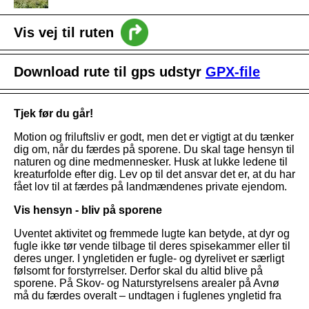
Vis vej til ruten
intro
Download rute til gps udstyr
GPX-file
Nyheder
Vejledning
Tjek før du går!
Motion og friluftsliv er godt, men det er vigtigt at du tænker
dig om, når du færdes på sporene. Du skal tage hensyn til
naturen og dine medmennesker. Husk at lukke ledene til
kreaturfolde efter dig. Lev op til det ansvar det er, at du har
fået lov til at færdes på landmændenes private ejendom.
Vis hensyn - bliv på sporene
Uventet aktivitet og fremmede lugte kan betyde, at dyr og
fugle ikke tør vende tilbage til deres spisekammer eller til
deres unger. I yngletiden er fugle- og dyrelivet er særligt
følsomt for forstyrrelser. Derfor skal du altid blive på
sporene. På Skov- og Naturstyrelsens arealer på Avnø
må du færdes overalt – undtagen i fuglenes yngletid fra
15. marts til 15. Juli