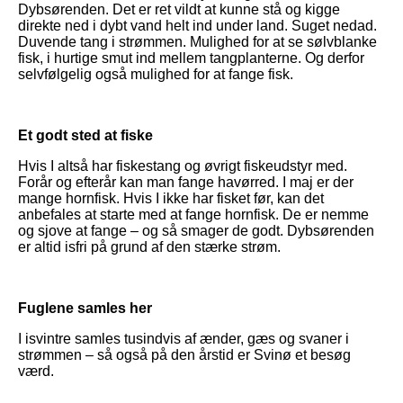
Dybsørenden. Det er ret vildt at kunne stå og kigge
direkte ned i dybt vand helt ind under land. Suget nedad.
Duvende tang i strømmen. Mulighed for at se sølvblanke
intro
fisk, i hurtige smut ind mellem tangplanterne. Og derfor
selvfølgelig også mulighed for at fange fisk.
Nyheder
Et godt sted at fiske
Vejledning
Hvis I altså har fiskestang og øvrigt fiskeudstyr med.
Forår og efterår kan man fange havørred. I maj er der
mange hornfisk. Hvis I ikke har fisket før, kan det
anbefales at starte med at fange hornfisk. De er nemme
og sjove at fange – og så smager de godt. Dybsørenden
er altid isfri på grund af den stærke strøm.
Fuglene samles her
I isvintre samles tusindvis af ænder, gæs og svaner i
strømmen – så også på den årstid er Svinø et besøg
værd.