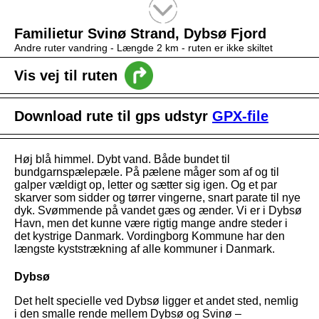
Tekstsøgning efter titel
Familietur Svinø Strand, Dybsø Fjord
Andre ruter vandring -
Længde 2 km
- ruten er ikke skiltet
Vis vej til ruten
Download rute til gps udstyr
GPX-file
Høj blå himmel. Dybt vand. Både bundet til
bundgarnspælepæle. På pælene måger som af og til
galper vældigt op, letter og sætter sig igen. Og et par
skarver som sidder og tørrer vingerne, snart parate til nye
dyk. Svømmende på vandet gæs og ænder. Vi er i Dybsø
Havn, men det kunne være rigtig mange andre steder i
det kystrige Danmark. Vordingborg Kommune har den
længste kyststrækning af alle kommuner i Danmark.
Dybsø
Det helt specielle ved Dybsø ligger et andet sted, nemlig
i den smalle rende mellem Dybsø og Svinø –