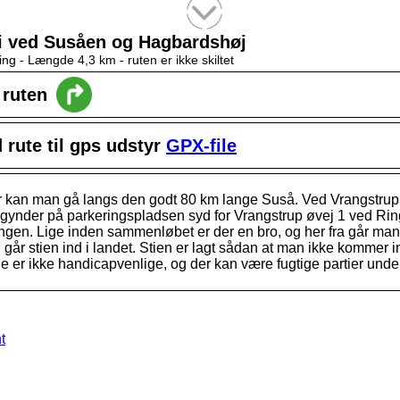
Tekstsøgning efter titel
i ved Susåen og Hagbardshøj
ing -
Længde 4,3 km
- ruten er ikke skiltet
l ruten
rute til gps udstyr
GPX-file
r kan man gå langs den godt 80 km lange Suså. Ved Vrangstrup fi
gynder på parkeringspladsen syd for Vrangstrup øvej 1 ved Ri
ngen. Lige inden sammenløbet er der en bro, og her fra går ma
år stien ind i landet. Stien er lagt sådan at man ikke kommer i
e er ikke handicapvenlige, og der kan være fugtige partier unde
t