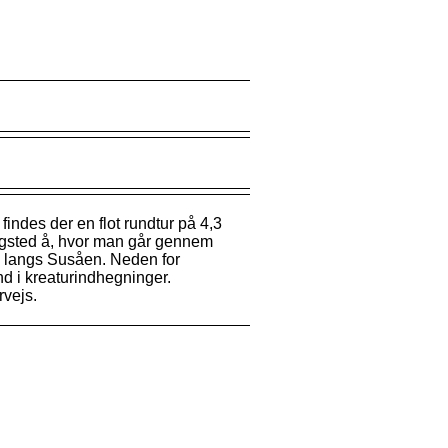
ndes der en flot rundtur på 4,3
ngsted å, hvor man går gennem
n langs Susåen. Neden for
nd i kreaturindhegninger.
rvejs.