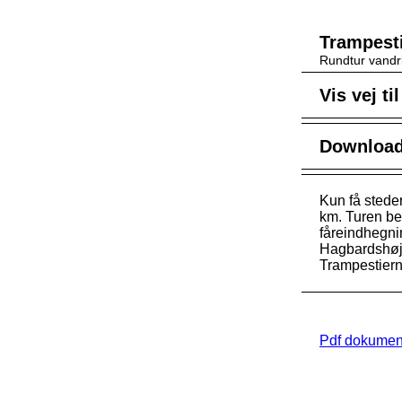
Trampest
Rundtur vandr
Vis vej ti
Download 
Kun få stede
km. Turen be
fåreindhegni
Hagbardshøj g
Trampestiern
Pdf dokumen