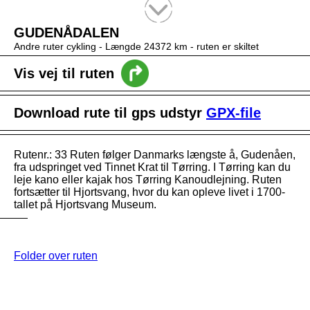
Tekstsøgning efter titel
GUDENÅDALEN
Andre ruter cykling -
Længde 24372 km
- ruten er skiltet
Vis vej til ruten
Download rute til gps udstyr
GPX-file
Rutenr.: 33 Ruten følger Danmarks længste å, Gudenåen,
fra udspringet ved Tinnet Krat til Tørring. I Tørring kan du
leje kano eller kajak hos Tørring Kanoudlejning. Ruten
fortsætter til Hjortsvang, hvor du kan opleve livet i 1700-
tallet på Hjortsvang Museum.
Folder over ruten