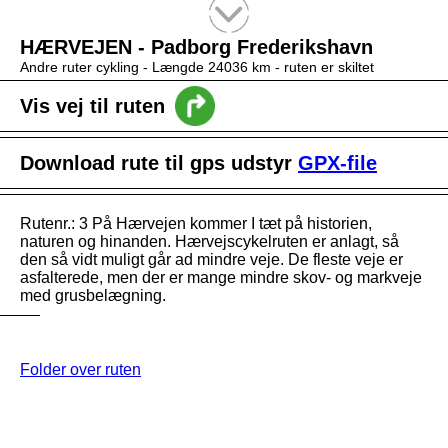
Tekstsøgning efter titel
HÆRVEJEN - Padborg Frederikshavn
Andre ruter cykling -
Længde 24036 km
- ruten er skiltet
Vis vej til ruten
Download rute til gps udstyr
GPX-file
Rutenr.: 3 På Hærvejen kommer I tæt på historien,
naturen og hinanden. Hærvejscykelruten er anlagt, så
den så vidt muligt går ad mindre veje. De fleste veje er
asfalterede, men der er mange mindre skov- og markveje
med grusbelægning.
Folder over ruten