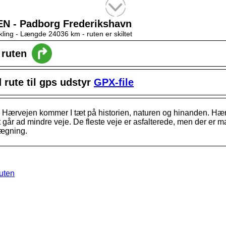
Tekstsøgning efter titel
 - Padborg Frederikshavn
kling -
Længde 24036 km
- ruten er skiltet
l ruten
rute til gps udstyr
GPX-file
å Hærvejen kommer I tæt på historien, naturen og hinanden. Hær
gt går ad mindre veje. De fleste veje er asfalterede, men der er
ægning.
ruten