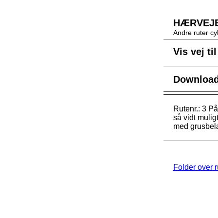
HÆRVEJEN
Andre ruter cy
Vis vej ti
Download 
Rutenr.: 3 P
så vidt muli
med grusbel
Folder over 