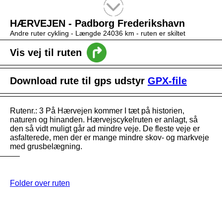
Tekstsøgning efter titel
HÆRVEJEN - Padborg Frederikshavn
Andre ruter cykling -
Længde 24036 km
- ruten er skiltet
Vis vej til ruten
Download rute til gps udstyr
GPX-file
Rutenr.: 3 På Hærvejen kommer I tæt på historien,
naturen og hinanden. Hærvejscykelruten er anlagt, så
den så vidt muligt går ad mindre veje. De fleste veje er
asfalterede, men der er mange mindre skov- og markveje
med grusbelægning.
Folder over ruten