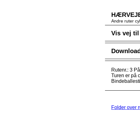
HÆRVEJE
Andre ruter cy
Vis vej ti
Download 
Rutenr.: 3 P
Turen er på c
Bindeballest
Folder over 