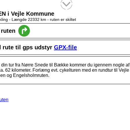
Tekstsøgning efter titel
N i Vejle Kommune
kling -
Længde 22332 km
- ruten er skiltet
l ruten
rute til gps udstyr
GPX-file
å din tur fra Nørre Snede til Bække kommer du igennem nogle af J
a. 62 kilometer. Forlæng evt. cykelturen med en rundtur til Vejle
ien og Engelsholmruten.
ruten