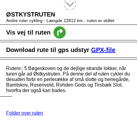
Tekstsøgning efter titel
ØSTKYSTRUTEN
Andre ruter cykling -
Længde 22812 km
- ruten er skiltet
Vis vej til ruten
Download rute til gps udstyr
GPX-file
Rutenr.: 5 Bøgeskoven og de dejlige strande lokker, når
turen går ad Østkystruten. På denne del af ruten cykler du
desuden forbi en perlerække af små slotte og herregårde,
Barritskov, Rosenvold, Rohden Gods og Tirsbæk Slot,
hvorfra der også kan bades.
Folder over ruten