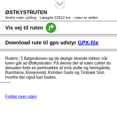
Tekstsøgning efter titel
ØSTKYSTRUTEN
Andre ruter cykling -
Længde 22812 km
- ruten er skiltet
Vis vej til ruten
Download rute til gps udstyr
GPX-file
Rutenr.: 5 Bøgeskoven og de dejlige strande lokker, når
turen går ad Østkystruten. På denne del af ruten cykler du
desuden forbi en perlerække af små slotte og herregårde,
Barritskov, Rosenvold, Rohden Gods og Tirsbæk Slot,
hvorfra der også kan bades.
Folder over ruten