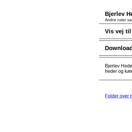
Bjerlev H
Andre ruter va
Vis vej ti
Download 
Bjerlev Hede.
heder og kær
Folder over 