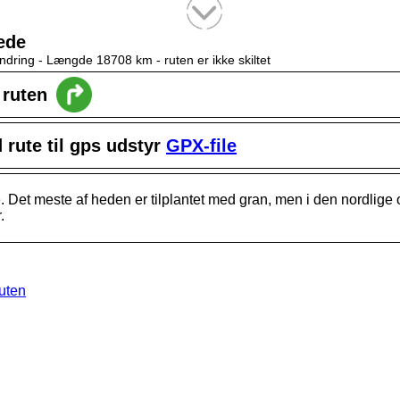
Tekstsøgning efter titel
ede
ndring -
Længde 18708 km
- ruten er ikke skiltet
l ruten
rute til gps udstyr
GPX-file
 Det meste af heden er tilplantet med gran, men i den nordlige 
.
ruten