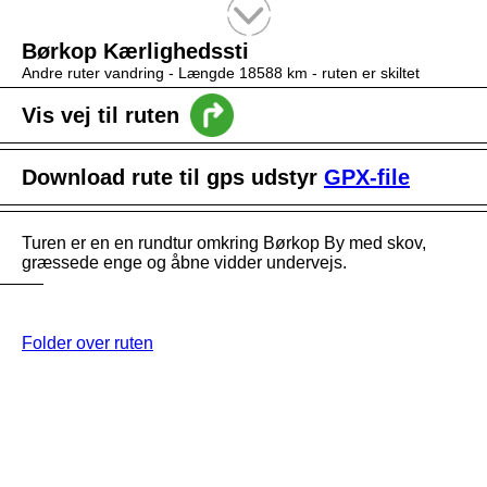
Tekstsøgning efter titel
Børkop Kærlighedssti
Andre ruter vandring -
Længde 18588 km
- ruten er skiltet
Vis vej til ruten
Download rute til gps udstyr
GPX-file
Turen er en en rundtur omkring Børkop By med skov,
græssede enge og åbne vidder undervejs.
Folder over ruten