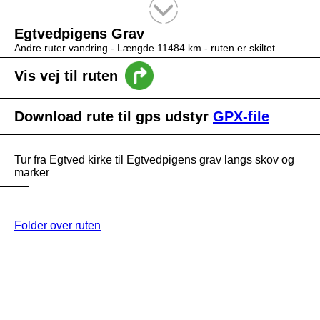
Tekstsøgning efter titel
Egtvedpigens Grav
Andre ruter vandring -
Længde 11484 km
- ruten er skiltet
Vis vej til ruten
Download rute til gps udstyr
GPX-file
Tur fra Egtved kirke til Egtvedpigens grav langs skov og
marker
Folder over ruten