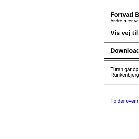
Fortvad B
Andre ruter va
Vis vej ti
Download 
Turen går op
Runkenbjergs
Folder over 