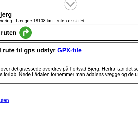
Tekstsøgning efter titel
jerg
ndring -
Længde 18108 km
- ruten er skiltet
l ruten
rute til gps udstyr
GPX-file
 over det græssede overdrev på Fortvad Bjerg. Herfra kan det s
 forløb. Nede i ådalen fornemmer man ådalens vægge og de u
ruten