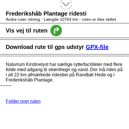
Tekstsøgning efter titel
Frederikshåb Plantage ridesti
Andre ruter ridning -
Længde 10764 km
- ruten er ikke skiltet
Vis vej til ruten
Download rute til gps udstyr
GPX-file
Naturrum Kirstinelyst har særlige rytterfaciliteter med flere
folde med adgang til strømhegn og vand. Der må rides på
i alt 22 km afmærkede ridestier på Randbøl Hede og i
Frederikshåb Plantage.
Folder over ruten