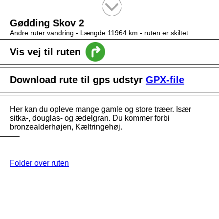
Tekstsøgning efter titel
Gødding Skov 2
Andre ruter vandring -
Længde 11964 km
- ruten er skiltet
Vis vej til ruten
Download rute til gps udstyr
GPX-file
Her kan du opleve mange gamle og store træer. Især
sitka-, douglas- og ædelgran. Du kommer forbi
bronzealderhøjen, Kæltringehøj.
Folder over ruten