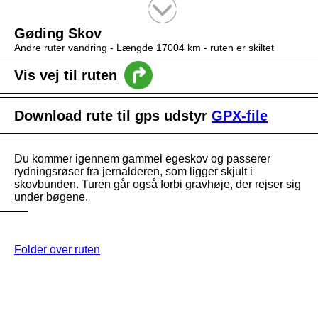
Tekstsøgning efter titel
Gøding Skov
Andre ruter vandring -
Længde 17004 km
- ruten er skiltet
Vis vej til ruten
Download rute til gps udstyr
GPX-file
Du kommer igennem gammel egeskov og passerer
rydningsrøser fra jernalderen, som ligger skjult i
skovbunden. Turen går også forbi gravhøje, der rejser sig
under bøgene.
Folder over ruten