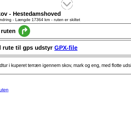
Tekstsøgning efter titel
Skov - Hestedamshoved
ndring -
Længde 17364 km
- ruten er skiltet
l ruten
rute til gps udstyr
GPX-file
tur i kuperet terræn igennem skov, mark og eng, med flotte udsi
ruten