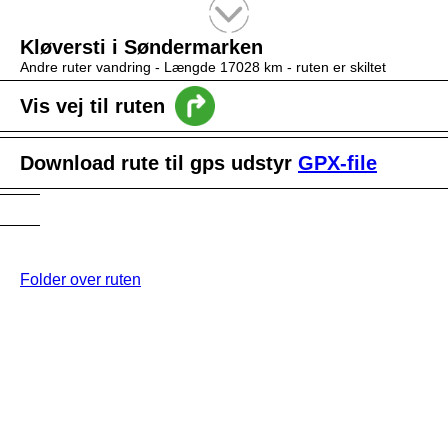
Tekstsøgning efter titel
Kløversti i Søndermarken
Andre ruter vandring -
Længde 17028 km
- ruten er skiltet
Vis vej til ruten
Download rute til gps udstyr
GPX-file
Folder over ruten