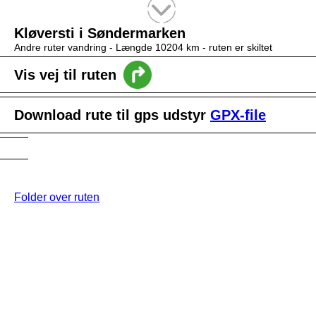
Tekstsøgning efter titel
Kløversti i Søndermarken
Andre ruter vandring -
Længde 10204 km
- ruten er skiltet
Vis vej til ruten
Download rute til gps udstyr
GPX-file
Folder over ruten