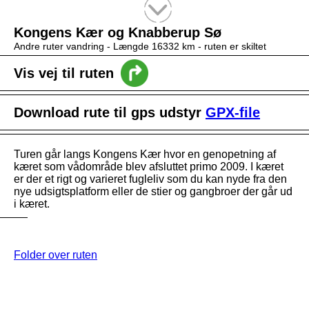
Tekstsøgning efter titel
Kongens Kær og Knabberup Sø
Andre ruter vandring -
Længde 16332 km
- ruten er skiltet
Vis vej til ruten
Download rute til gps udstyr
GPX-file
Turen går langs Kongens Kær hvor en genopetning af
kæret som vådområde blev afsluttet primo 2009. I kæret
er der et rigt og varieret fugleliv som du kan nyde fra den
nye udsigtsplatform eller de stier og gangbroer der går ud
i kæret.
Folder over ruten