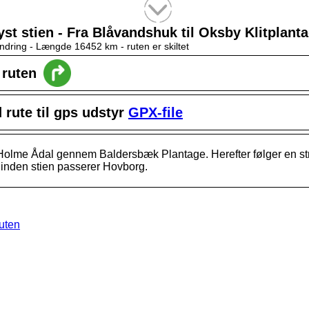
Tekstsøgning efter titel
Kyst stien - Fra Blåvandshuk til Oksby Klitplant
ndring -
Længde 16452 km
- ruten er skiltet
l ruten
rute til gps udstyr
GPX-file
 Holme Ådal gennem Baldersbæk Plantage. Herefter følger en 
inden stien passerer Hovborg.
ruten