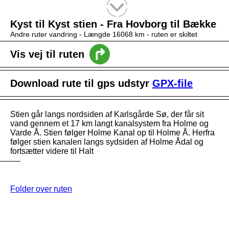
Tekstsøgning efter titel
Kyst til Kyst stien - Fra Hovborg til Bække
Andre ruter vandring -
Længde 16068 km
- ruten er skiltet
Vis vej til ruten
Download rute til gps udstyr
GPX-file
Stien går langs nordsiden af Karlsgårde Sø, der får sit
vand gennem et 17 km langt kanalsystem fra Holme og
Varde Å. Stien følger Holme Kanal op til Holme Å. Herfra
følger stien kanalen langs sydsiden af Holme Ådal og
fortsætter videre til Halt
Folder over ruten