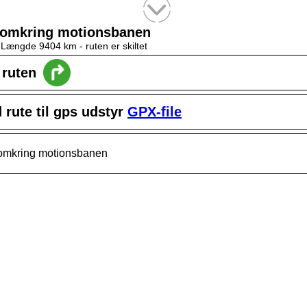
Tekstsøgning efter titel
 omkring motionsbanen
-
Længde 9404 km
- ruten er skiltet
l ruten
rute til gps udstyr
GPX-file
 omkring motionsbanen