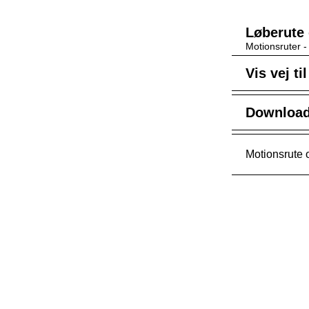
Løberute
Motionsruter 
Vis vej ti
Download 
Motionsrute