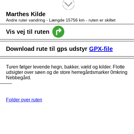
Tekstsøgning efter titel
Marthes Kilde
Andre ruter vandring -
Længde 15756 km
- ruten er skiltet
Vis vej til ruten
Download rute til gps udstyr
GPX-file
Turen følger levende hegn, bakker, væld og kilder. Flotte
udsigter over søen og de store herregårdsmarker 0mkring
Nebbegård.
Folder over ruten