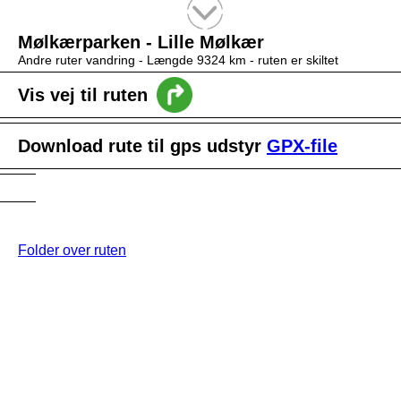
Tekstsøgning efter titel
Mølkærparken - Lille Mølkær
Andre ruter vandring -
Længde 9324 km
- ruten er skiltet
Vis vej til ruten
Download rute til gps udstyr
GPX-file
Folder over ruten