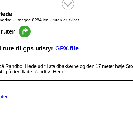
Tekstsøgning efter titel
Hede
ndring -
Længde 8284 km
- ruten er skiltet
l ruten
rute til gps udstyr
GPX-file
r på Randbøl Hede ud til staldbakkerne og den 17 meter høje St
 klit på den flade Randbøl Hede.
ruten