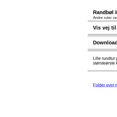
Randbøl 
Andre ruter va
Vis vej ti
Download 
Lille rundtu
størsteørste
Folder over 