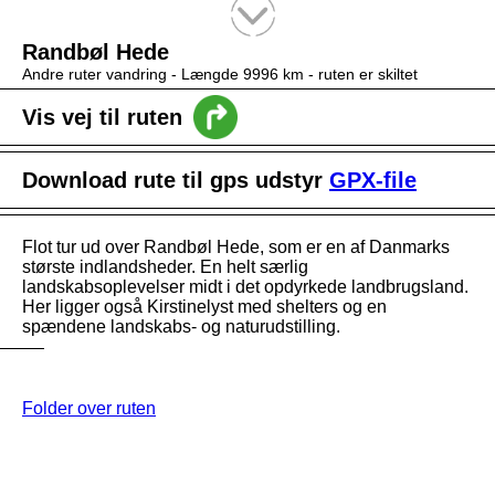
Tekstsøgning efter titel
Randbøl Hede
Andre ruter vandring -
Længde 9996 km
- ruten er skiltet
Vis vej til ruten
Download rute til gps udstyr
GPX-file
Flot tur ud over Randbøl Hede, som er en af Danmarks
største indlandsheder. En helt særlig
landskabsoplevelser midt i det opdyrkede landbrugsland.
Her ligger også Kirstinelyst med shelters og en
spændene landskabs- og naturudstilling.
Folder over ruten