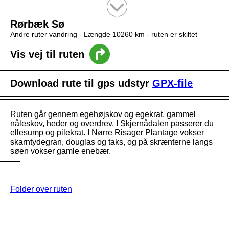
Tekstsøgning efter titel
Rørbæk Sø
Andre ruter vandring -
Længde 10260 km
- ruten er skiltet
Vis vej til ruten
Download rute til gps udstyr
GPX-file
Ruten går gennem egehøjskov og egekrat, gammel
nåleskov, heder og overdrev. I Skjernådalen passerer du
ellesump og pilekrat. I Nørre Risager Plantage vokser
skarntydegran, douglas og taks, og på skrænterne langs
søen vokser gamle enebær.
Folder over ruten