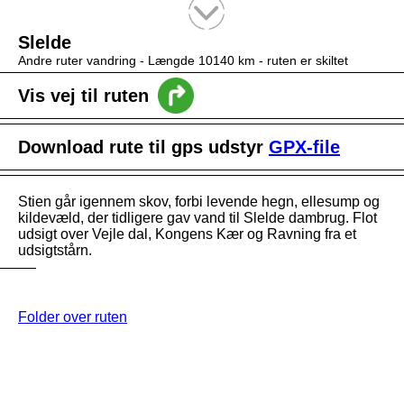
Tekstsøgning efter titel
Slelde
Andre ruter vandring -
Længde 10140 km
- ruten er skiltet
Vis vej til ruten
Download rute til gps udstyr
GPX-file
Stien går igennem skov, forbi levende hegn, ellesump og
kildevæld, der tidligere gav vand til Slelde dambrug. Flot
udsigt over Vejle dal, Kongens Kær og Ravning fra et
udsigtstårn.
Folder over ruten