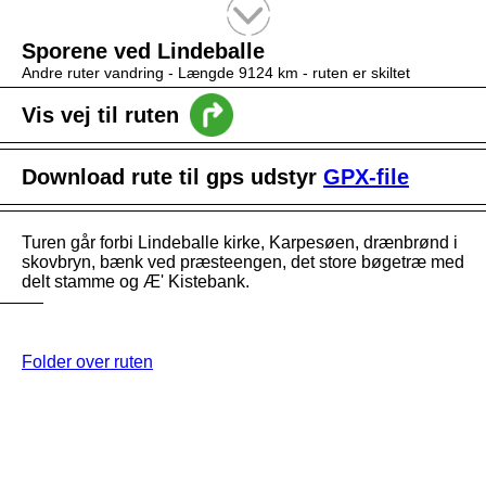
Tekstsøgning efter titel
Sporene ved Lindeballe
Andre ruter vandring -
Længde 9124 km
- ruten er skiltet
Vis vej til ruten
Download rute til gps udstyr
GPX-file
Turen går forbi Lindeballe kirke, Karpesøen, drænbrønd i
skovbryn, bænk ved præsteengen, det store bøgetræ med
delt stamme og Æ' Kistebank.
Folder over ruten