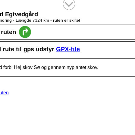
Tekstsøgning efter titel
ed Egtvedgård
ndring -
Længde 7324 km
- ruten er skiltet
l ruten
rute til gps udstyr
GPX-file
d forbi Hejlskov Sø og gennem nyplantet skov.
ruten