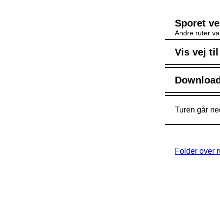
Sporet v
Andre ruter va
Vis vej ti
Download 
Turen går ne
Folder over 