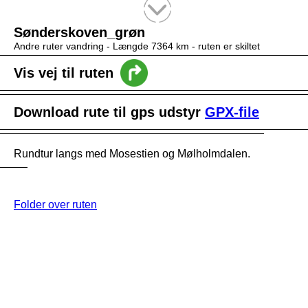
Tekstsøgning efter titel
Sønderskoven_grøn
Andre ruter vandring -
Længde 7364 km
- ruten er skiltet
Vis vej til ruten
Download rute til gps udstyr
GPX-file
Rundtur langs med Mosestien og Mølholmdalen.
Folder over ruten