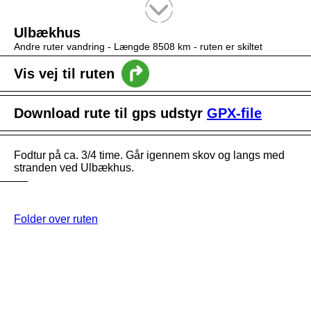
Tekstsøgning efter titel
Ulbækhus
Andre ruter vandring -
Længde 8508 km
- ruten er skiltet
Vis vej til ruten
Download rute til gps udstyr
GPX-file
Fodtur på ca. 3/4 time. Går igennem skov og langs med
stranden ved Ulbækhus.
Folder over ruten