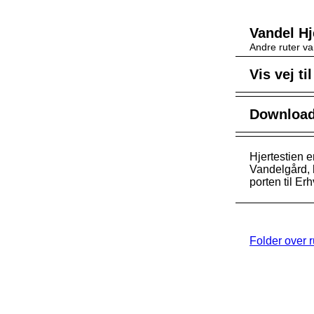
Vandel Hj
Andre ruter va
Vis vej ti
Download 
Hjertestien e
Vandelgård, 
porten til Er
Folder over 