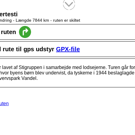
Tekstsøgning efter titel
ertesti
ndring -
Længde 7844 km
- ruten er skiltet
l ruten
rute til gps udstyr
GPX-file
r lavet af Stigruppen i samarbejde med lodsejerne. Turen går fo
hvor byens børn blev undervist, da tyskerne i 1944 beslaglagde 
hvervspark Vandel.
ruten