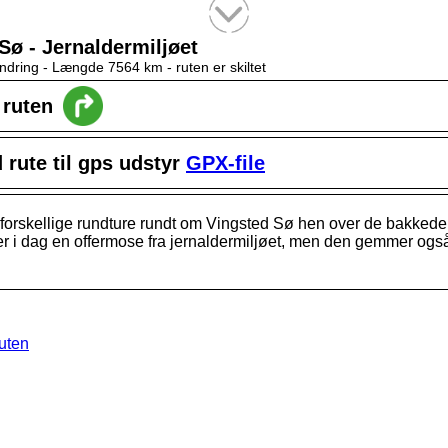
Tekstsøgning efter titel
Sø - Jernaldermiljøet
ndring -
Længde 7564 km
- ruten er skiltet
l ruten
rute til gps udstyr
GPX-file
 forskellige rundture rundt om Vingsted Sø hen over de bakke
r i dag en offermose fra jernaldermiljøet, men den gemmer også v
ruten