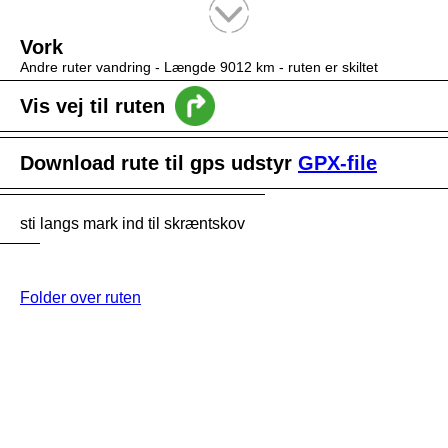
Tekstsøgning efter titel
Vork
Andre ruter vandring -
Længde 9012 km
- ruten er skiltet
Vis vej til ruten
Download rute til gps udstyr
GPX-file
sti langs mark ind til skræntskov
Folder over ruten