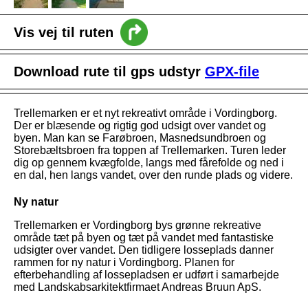
Vis vej til ruten
intro
Download rute til gps udstyr
GPX-file
Nyheder
Vejledning
Trellemarken er et nyt rekreativt område i Vordingborg.
Der er blæsende og rigtig god udsigt over vandet og
byen. Man kan se Farøbroen, Masnedsundbroen og
Storebæltsbroen fra toppen af Trellemarken. Turen leder
dig op gennem kvægfolde, langs med fårefolde og ned i
en dal, hen langs vandet, over den runde plads og videre.
Ny natur
Trellemarken er Vordingborg bys grønne rekreative
område tæt på byen og tæt på vandet med fantastiske
udsigter over vandet. Den tidligere losseplads danner
rammen for ny natur i Vordingborg. Planen for
efterbehandling af lossepladsen er udført i samarbejde
med Landskabsarkitektfirmaet Andreas Bruun ApS.