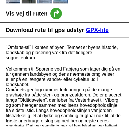
Vis vej til ruten
intro
Download rute til gps udstyr
GPX-file
Nyheder
Vejledning
"Omfarts-sti" i kanten af byen. Temaet er byens historie,
landskab og placering væk fra det tidligere
sognecentrum.
Velkommen til Sporene ved Fabjerg som tager dig på en
tur gennem landsbyen og dens nærmeste omgivelser
eller på en længere vandre- eller cykeltur ud i
landskabet.
Områdets geologi rummer forklaringen på de mange
gravhøje fra både sten- og bronzealderen. De er placeret
langs ”Oldtidsvejen”, der løber fra Vesterhavet til Viborg,
og som hænger sammen med isens hovedopholdslinje
fra sidste istid. Langs hovedopholdslinjen var jorden
tilstrækkelig let at dyrke og samtidig frugtbar nok til, at de
første agerbrugere slog sig ned her og rejste deres
gravhøje. Det var samtidig her, at landskabet var lettest