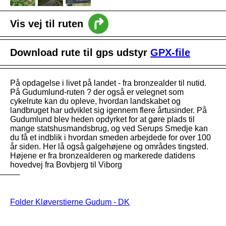
Vis vej til ruten
intro
Download rute til gps udstyr
GPX-file
Nyheder
Vejledning
På opdagelse i livet på landet - fra bronzealder til nutid.
På Gudumlund-ruten ? der også er velegnet som
cykelrute kan du opleve, hvordan landskabet og
landbruget har udviklet sig igennem flere årtusinder. På
Gudumlund blev heden opdyrket for at gøre plads til
mange statshusmandsbrug, og ved Serups Smedje kan
du få et indblik i hvordan smeden arbejdede for over 100
år siden. Her lå også galgehøjene og områdes tingsted.
Højene er fra bronzealderen og markerede datidens
hovedvej fra Bovbjerg til Viborg
Folder Kløverstierne Gudum - DK