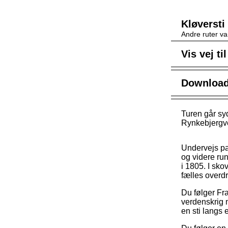
Kløversti
Andre ruter va
Vis vej ti
Download 
Turen går sy
Rynkebjergvej
Undervejs pa
og videre ru
i 1805. I sk
fælles overd
Du følger Fr
verdenskrig 
en sti langs