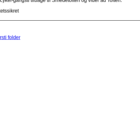
cykel-gangsti tilbage til Smedetoften og vider ad Toften.
tetssikret
sti folder
der
edning