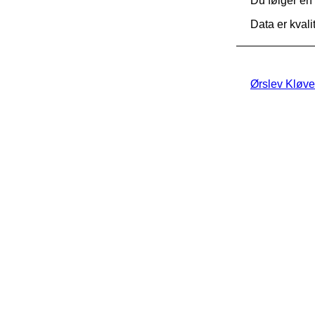
Du følger en 
Data er kvali
intro
Ørslev Kløver
Nyhe
Vejl