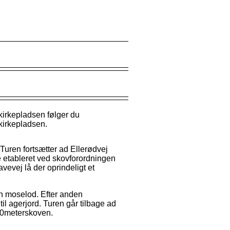
kirkepladsen følger du
 kirkepladsen.
uren fortsætter ad Ellerødvej
e etableret ved skovforordningen
evej lå der oprindeligt et
en moselod. Efter anden
l agerjord. Turen går tilbage ad
100meterskoven.