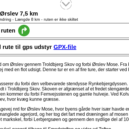
Tekstsøgning efter titel
 Ørslev 7,5 km
ndring -
Længde 8 km
- ruten er ikke skiltet
l ruten
rute til gps udstyr
GPX-file
d om Ørslev gennem Troldbjerg Skov og forbi Ørslev Mose. Fra 
 med en flot udsigt. Denne tur er en af fire ture, der starter ved
sserer du forbi den velbevarede stendysse Rynkebjergdyssen. T
ndt i Troldbjerg Skov. Skoven er afgrænset af et fredet stengærd
oven kommer du forbi Femvejsstenen og gamle hulveje. Ved Kohav
rev, hvor kvæg kunne græsse.
agevej nrd for Ørslev Mose, hvor byens gårde hver især havde 
manglede agerjord, og her tog det fart med dræningen af mosen ti
 et markskel, forbi Lerbjergsøen og gennem den sydlige del af 