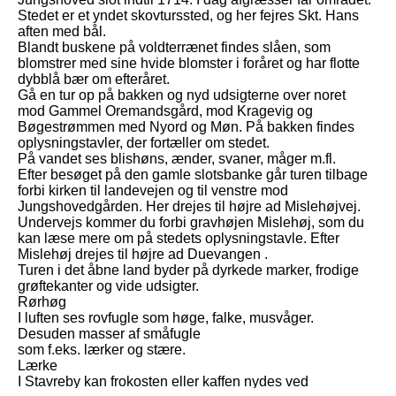
Stedet er et yndet skovturssted, og her fejres Skt. Hans
aften med bål.
intro
Blandt buskene på voldterrænet findes slåen, som
blomstrer med sine hvide blomster i foråret og har flotte
dybblå bær om efteråret.
Nyheder
Gå en tur op på bakken og nyd udsigterne over noret
mod Gammel Oremandsgård, mod Kragevig og
Bøgestrømmen med Nyord og Møn. På bakken findes
Vejledning
oplysningstavler, der fortæller om stedet.
På vandet ses blishøns, ænder, svaner, måger m.fl.
Efter besøget på den gamle slotsbanke går turen tilbage
forbi kirken til landevejen og til venstre mod
Jungshovedgården. Her drejes til højre ad Mislehøjvej.
Undervejs kommer du forbi gravhøjen Mislehøj, som du
kan læse mere om på stedets oplysningstavle. Efter
Mislehøj drejes til højre ad Duevangen .
Turen i det åbne land byder på dyrkede marker, frodige
grøftekanter og vide udsigter.
Rørhøg
I luften ses rovfugle som høge, falke, musvåger.
Desuden masser af småfugle
som f.eks. lærker og stære.
Lærke
I Stavreby kan frokosten eller kaffen nydes ved