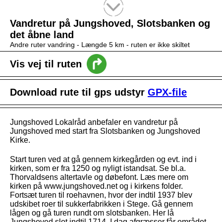
Tekstsøgning efter titel
Vandretur på Jungshoved, Slotsbanken og
det åbne land
Andre ruter vandring -
Længde 5 km
- ruten er ikke skiltet
Vis vej til ruten
Download rute til gps udstyr
GPX-file
Jungshoved Lokalråd anbefaler en vandretur på
Jungshoved med start fra Slotsbanken og Jungshoved
Kirke.
Start turen ved at gå gennem kirkegården og evt. ind i
kirken, som er fra 1250 og nyligt istandsat. Se bl.a.
Thorvaldsens altertavle og døbefont. Læs mere om
kirken på www.jungshoved.net og i kirkens folder.
Fortsæt turen til roehavnen, hvor der indtil 1937 blev
udskibet roer til sukkerfabrikken i Stege. Gå gennem
lågen og gå turen rundt om slotsbanken. Her lå
Jungshoved slot indtil 1714. I dag afgræsser får området.