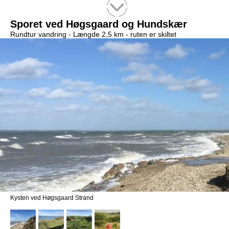
Tekstsøgning efter titel
Sporet ved Høgsgaard og Hundskær
Rundtur vandring -
Længde 2,5 km
- ruten er skiltet
Kysten ved Høgsgaard Strand