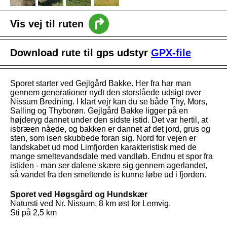
Vis vej til ruten
intro
Download rute til gps udstyr
GPX-file
Nyheder
Vejledning
Sporet starter ved Gejlgård Bakke. Her fra har man
gennem generationer nydt den storslåede udsigt over
Nissum Bredning. I klart vejr kan du se både Thy, Mors,
Salling og Thyborøn. Gejlgård Bakke ligger på en
højderyg dannet under den sidste istid. Det var hertil, at
isbræen nåede, og bakken er dannet af det jord, grus og
sten, som isen skubbede foran sig. Nord for vejen er
landskabet ud mod Limfjorden karakteristisk med de
mange smeltevandsdale med vandløb. Endnu et spor fra
istiden - man ser dalene skære sig gennem agerlandet,
så vandet fra den smeltende is kunne løbe ud i fjorden.
Sporet ved Høgsgård og Hundskær
Natursti ved Nr. Nissum, 8 km øst for Lemvig.
Sti på 2,5 km