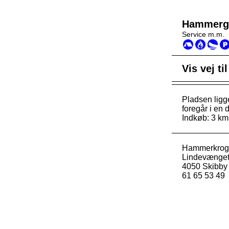
Hammergå
Service m.m.
Vis vej ti
Pladsen ligg
foregår i en 
Indkøb: 3 km
Hammerkroge
Lindevænget
4050 Skibby
61 65 53 49