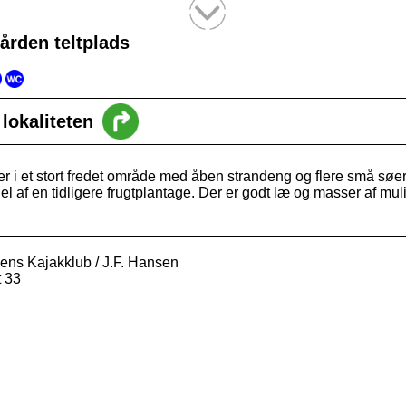
Tekstsøgning efter titel
rden teltplads
l lokaliteten
er i et stort fredet område med åben strandeng og flere små søe
del af en tidligere frugtplantage. Der er godt læ og masser af mu
ns Kajakklub / J.F. Hansen
 33