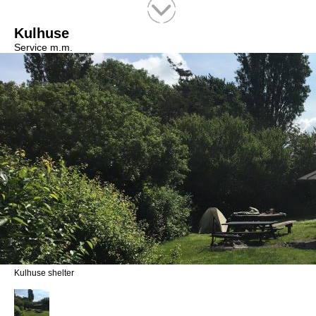
Tekstsøgning efter titel
Kulhuse
Service m.m.
Kulhuse shelter