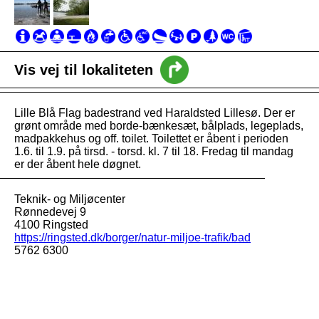
intro
Vis vej til lokaliteten
Nyheder
Vejledning
Lille Blå Flag badestrand ved Haraldsted Lillesø. Der er
grønt område med borde-bænkesæt, bålplads, legeplads,
madpakkehus og off. toilet. Toilettet er åbent i perioden
1.6. til 1.9. på tirsd. - torsd. kl. 7 til 18. Fredag til mandag
er der åbent hele døgnet.
Teknik- og Miljøcenter
Rønnedevej 9
4100 Ringsted
https://ringsted.dk/borger/natur-miljoe-trafik/bad
5762 6300